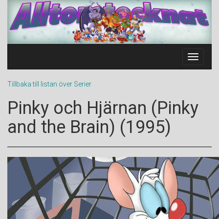
Toggle
Navigat
Tillbaka till listan över Serier
Pinky och Hjärnan (Pinky
and the Brain) (1995)