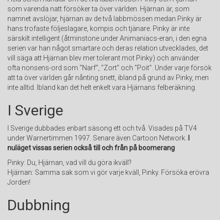
som varenda natt försöker ta över världen. Hjärnan är, som
namnet avslöjar, hjärnan av de två labbmössen medan Pinky är
hans trofaste följeslagare, kompis och tjänare. Pinky är inte
särskilt intelligent (åtminstone under Animaniacs-eran, i den egna
serien var han något smartare och deras relation utvecklades, det
vill säga att Hjärnan blev mer tolerant mot Pinky) och använder
ofta nonsens-ord som "Narf", "Zort" och "Poit". Under varje försök
att ta över världen går nånting snett, ibland på grund av Pinky, men
inte alltid. Ibland kan det helt enkelt vara Hjärnans felberäkning.
I Sverige
I Sverige dubbades enbart säsong ett och två. Visades på TV4
under Warnertimmen 1997. Senare även Cartoon Network.
I
nuläget vissas serien också till och från på boomerang
Pinky: Du, Hjärnan, vad vill du göra ikväll?
Hjärnan: Samma sak som vi gör varje kväll, Pinky. Försöka erövra
Jorden!
Dubbning