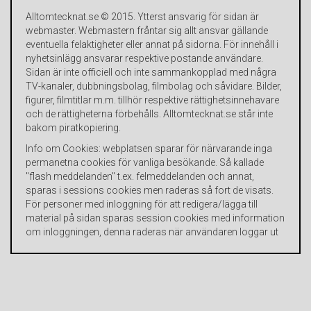
Alltomtecknat.se © 2015. Ytterst ansvarig för sidan är
webmaster. Webmastern fråntar sig allt ansvar gällande
eventuella felaktigheter eller annat på sidorna. För innehåll i
nyhetsinlägg ansvarar respektive postande användare.
Sidan är inte officiell och inte sammankopplad med några
TV-kanaler, dubbningsbolag, filmbolag och såvidare. Bilder,
figurer, filmtitlar m.m. tillhör respektive rättighetsinnehavare
och de rättigheterna förbehålls. Alltomtecknat.se står inte
bakom piratkopiering.
Info om Cookies: webplatsen sparar för närvarande inga
permanetna cookies för vanliga besökande. Så kallade
"flash meddelanden" t.ex. felmeddelanden och annat,
sparas i sessions cookies men raderas så fort de visats.
För personer med inloggning för att redigera/lägga till
material på sidan sparas session cookies med information
om inloggningen, denna raderas när användaren loggar ut